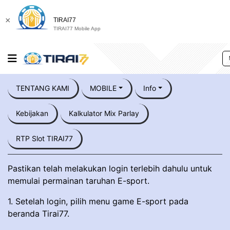
×
TIRAI77
TIRAI77 Mobile App
TENTANG KAMI
MOBILE
Info
Kebijakan
Kalkulator Mix Parlay
RTP Slot TIRAI77
Pastikan telah melakukan login terlebih dahulu untuk
memulai permainan taruhan E-sport.
1. Setelah login, pilih menu game E-sport pada
beranda Tirai77.