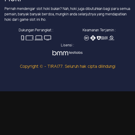
Pernah mendengar slot hoki bukan? Nah, hoki juga dibutuhkan bagi para semua
pemain, banyak banyak berdoa, mungkin anda selanjutnya yang mendapatkan
hoki dari game slot ini lho.
Dukungan Perangkat :
Keamanan Terjamin :
Lisensi :
Copyright © - TIRAI77. Seluruh hak cipta dilindungi