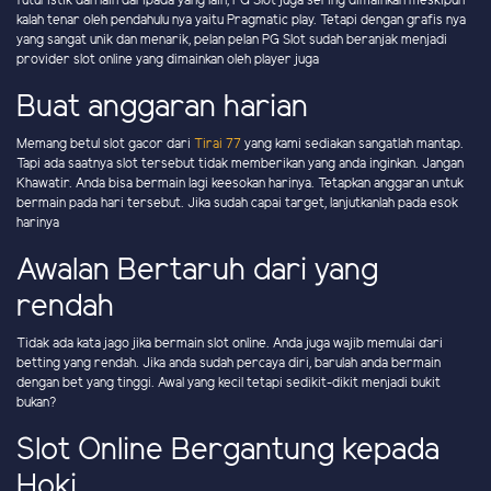
futuristik dan lain daripada yang lain, PG Slot juga sering dimainkan meskipun
kalah tenar oleh pendahulu nya yaitu Pragmatic play. Tetapi dengan grafis nya
yang sangat unik dan menarik, pelan pelan PG Slot sudah beranjak menjadi
provider slot online yang dimainkan oleh player juga
Buat anggaran harian
Memang betul slot gacor dari
Tirai 77
yang kami sediakan sangatlah mantap.
Tapi ada saatnya slot tersebut tidak memberikan yang anda inginkan. Jangan
Khawatir. Anda bisa bermain lagi keesokan harinya. Tetapkan anggaran untuk
bermain pada hari tersebut. Jika sudah capai target, lanjutkanlah pada esok
harinya
Awalan Bertaruh dari yang
rendah
Tidak ada kata jago jika bermain slot online. Anda juga wajib memulai dari
betting yang rendah. Jika anda sudah percaya diri, barulah anda bermain
dengan bet yang tinggi. Awal yang kecil tetapi sedikit-dikit menjadi bukit
bukan?
Slot Online Bergantung kepada
Hoki