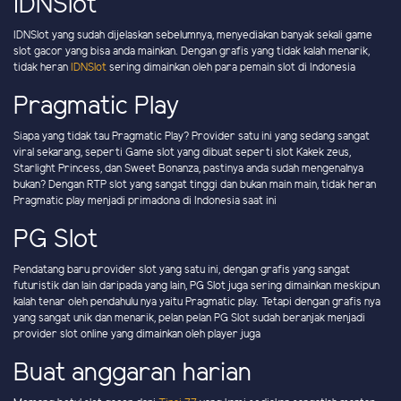
IDNSlot
IDNSlot yang sudah dijelaskan sebelumnya, menyediakan banyak sekali game
slot gacor yang bisa anda mainkan. Dengan grafis yang tidak kalah menarik,
tidak heran
IDNSlot
sering dimainkan oleh para pemain slot di Indonesia
Pragmatic Play
Siapa yang tidak tau Pragmatic Play? Provider satu ini yang sedang sangat
viral sekarang, seperti Game slot yang dibuat seperti slot Kakek zeus,
Starlight Princess, dan Sweet Bonanza, pastinya anda sudah mengenalnya
bukan? Dengan RTP slot yang sangat tinggi dan bukan main main, tidak heran
Pragmatic play menjadi primadona di Indonesia saat ini
PG Slot
Pendatang baru provider slot yang satu ini, dengan grafis yang sangat
futuristik dan lain daripada yang lain, PG Slot juga sering dimainkan meskipun
kalah tenar oleh pendahulu nya yaitu Pragmatic play. Tetapi dengan grafis nya
yang sangat unik dan menarik, pelan pelan PG Slot sudah beranjak menjadi
provider slot online yang dimainkan oleh player juga
Buat anggaran harian