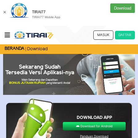
Download
×
TIRAI77
TIRAI77 Mobile App
MASUK
DAFTAR
BERANDA
Download
DOWNLOAD APP
Download for Android
Panduan Download